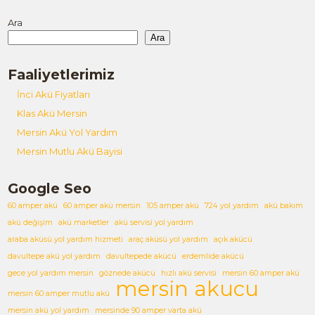
Ara
Ara
Faaliyetlerimiz
İnci Akü Fiyatları
Klas Akü Mersin
Mersin Akü Yol Yardım
Mersin Mutlu Akü Bayisi
Google Seo
60 amper akü
60 amper akü mersin
105 amper akü
724 yol yardım
akü bakım
akü değişim
akü marketler
akü servisi yol yardım
araba aküsü yol yardım hizmeti
araç aküsü yol yardım
açık akücü
davultepe akü yol yardım
davultepede akücü
erdemlide akücü
gece yol yardım mersin
göznede akücü
hızlı akü servisi
mersin 60 amper akü
mersin akucu
mersin 60 amper mutlu akü
mersin akü yol yardım
mersinde 90 amper varta akü