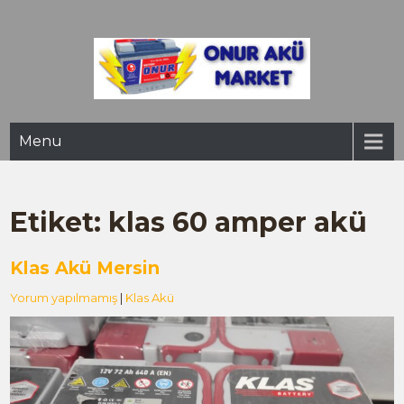
Skip
to
content
Onur Akü Market – Mersin
Mutlu Akü, Varta Akü, İnci Akü, Bosch Akü, Çelik Akü, Varta Akü,
Hugel Akü, Yiğit Akü, Aktif Akü, Gümüş Akü, Onur Akü Mersin Satış
Menu
ve Servisi
Etiket:
klas 60 amper akü
Klas Akü Mersin
Yorum yapılmamış
|
Klas Akü