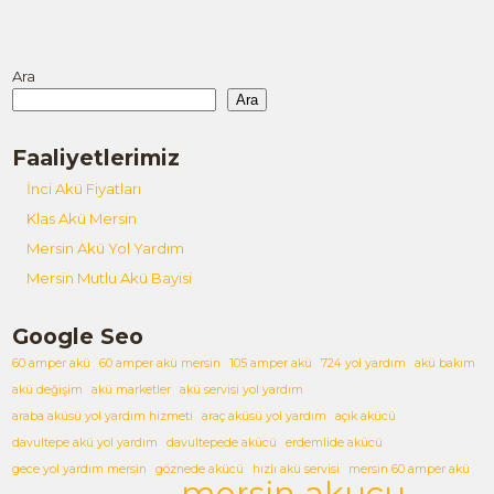
Ara
Ara
Faaliyetlerimiz
İnci Akü Fiyatları
Klas Akü Mersin
Mersin Akü Yol Yardım
Mersin Mutlu Akü Bayisi
Google Seo
60 amper akü
60 amper akü mersin
105 amper akü
724 yol yardım
akü bakım
akü değişim
akü marketler
akü servisi yol yardım
araba aküsü yol yardım hizmeti
araç aküsü yol yardım
açık akücü
davultepe akü yol yardım
davultepede akücü
erdemlide akücü
gece yol yardım mersin
göznede akücü
hızlı akü servisi
mersin 60 amper akü
mersin akucu