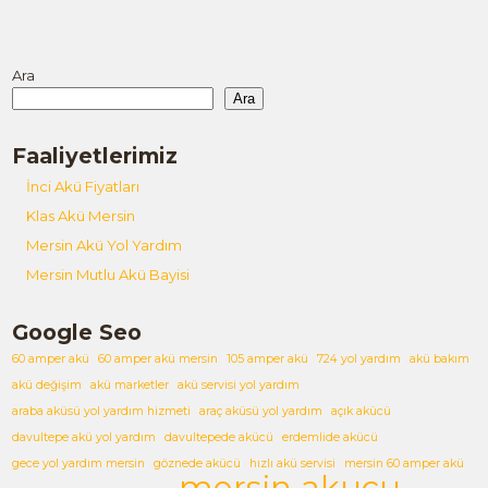
Ara
Ara
Faaliyetlerimiz
İnci Akü Fiyatları
Klas Akü Mersin
Mersin Akü Yol Yardım
Mersin Mutlu Akü Bayisi
Google Seo
60 amper akü
60 amper akü mersin
105 amper akü
724 yol yardım
akü bakım
akü değişim
akü marketler
akü servisi yol yardım
araba aküsü yol yardım hizmeti
araç aküsü yol yardım
açık akücü
davultepe akü yol yardım
davultepede akücü
erdemlide akücü
gece yol yardım mersin
göznede akücü
hızlı akü servisi
mersin 60 amper akü
mersin akucu