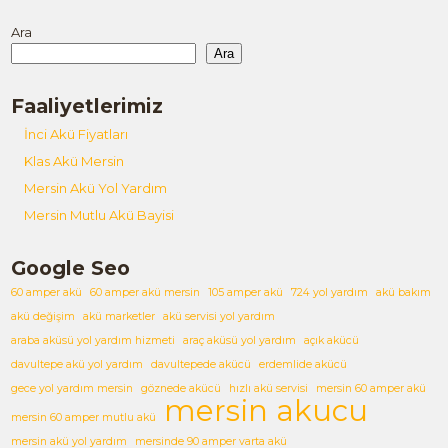
Ara
Ara
Faaliyetlerimiz
İnci Akü Fiyatları
Klas Akü Mersin
Mersin Akü Yol Yardım
Mersin Mutlu Akü Bayisi
Google Seo
60 amper akü
60 amper akü mersin
105 amper akü
724 yol yardım
akü bakım
akü değişim
akü marketler
akü servisi yol yardım
araba aküsü yol yardım hizmeti
araç aküsü yol yardım
açık akücü
davultepe akü yol yardım
davultepede akücü
erdemlide akücü
gece yol yardım mersin
göznede akücü
hızlı akü servisi
mersin 60 amper akü
mersin akucu
mersin 60 amper mutlu akü
mersin akü yol yardım
mersinde 90 amper varta akü