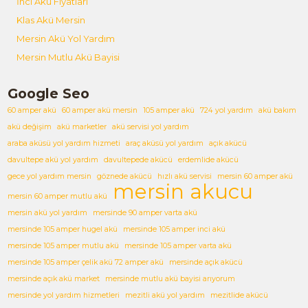
İnci Akü Fiyatları
Klas Akü Mersin
Mersin Akü Yol Yardım
Mersin Mutlu Akü Bayisi
Google Seo
60 amper akü
60 amper akü mersin
105 amper akü
724 yol yardım
akü bakım
akü değişim
akü marketler
akü servisi yol yardım
araba aküsü yol yardım hizmeti
araç aküsü yol yardım
açık akücü
davultepe akü yol yardım
davultepede akücü
erdemlide akücü
gece yol yardım mersin
göznede akücü
hızlı akü servisi
mersin 60 amper akü
mersin akucu
mersin 60 amper mutlu akü
mersin akü yol yardım
mersinde 90 amper varta akü
mersinde 105 amper hugel akü
mersinde 105 amper inci akü
mersinde 105 amper mutlu akü
mersinde 105 amper varta akü
mersinde 105 amper çelik akü 72 amper akü
mersinde açık akücü
mersinde açık akü market
mersinde mutlu akü bayisi arıyorum
mersinde yol yardım hizmetleri
mezitli akü yol yardım
mezitlide akücü