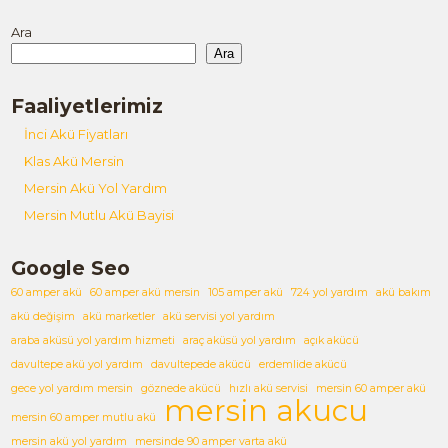
Ara
Ara
Faaliyetlerimiz
İnci Akü Fiyatları
Klas Akü Mersin
Mersin Akü Yol Yardım
Mersin Mutlu Akü Bayisi
Google Seo
60 amper akü
60 amper akü mersin
105 amper akü
724 yol yardım
akü bakım
akü değişim
akü marketler
akü servisi yol yardım
araba aküsü yol yardım hizmeti
araç aküsü yol yardım
açık akücü
davultepe akü yol yardım
davultepede akücü
erdemlide akücü
gece yol yardım mersin
göznede akücü
hızlı akü servisi
mersin 60 amper akü
mersin akucu
mersin 60 amper mutlu akü
mersin akü yol yardım
mersinde 90 amper varta akü