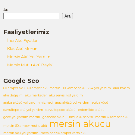
Ara
Ara
Faaliyetlerimiz
İnci Akü Fiyatları
Klas Akü Mersin
Mersin Akü Yol Yardım
Mersin Mutlu Akü Bayisi
Google Seo
60 amper akü
60 amper akü mersin
105 amper akü
724 yol yardım
akü bakım
akü değişim
akü marketler
akü servisi yol yardım
araba aküsü yol yardım hizmeti
araç aküsü yol yardım
açık akücü
davultepe akü yol yardım
davultepede akücü
erdemlide akücü
gece yol yardım mersin
göznede akücü
hızlı akü servisi
mersin 60 amper akü
mersin akucu
mersin 60 amper mutlu akü
mersin akü yol yardım
mersinde 90 amper varta akü